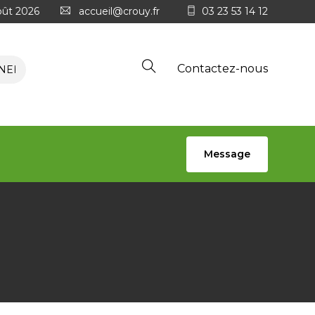
oût 2026
accueil@crouy.fr
03 23 53 14 12
Contactez-nous
E VENDREDI 15 MAI 2026
ℹ️ LA MAIRIE RECRUTE 📣
Message