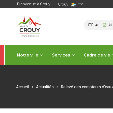
Bienvenue à Crouy
Crouy
11
°
C
ℹ️ LA MAIRIE RECRUTE 📣
🚨 CI
Notre ville
Services
Cadre de vie
Accueil
Actualités
Relevé des compteurs d’eau à